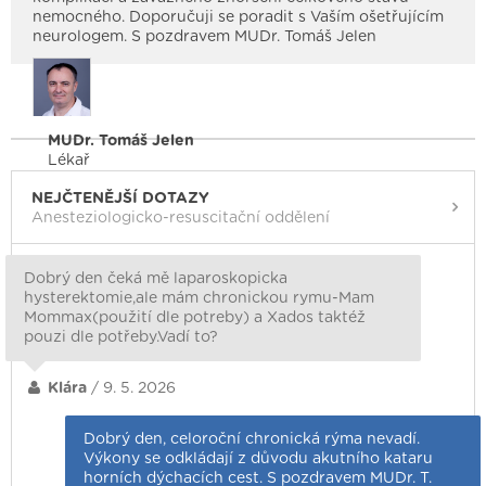
nemocného. Doporučuji se poradit s Vaším ošetřujícím
neurologem. S pozdravem MUDr. Tomáš Jelen
MUDr. Tomáš Jelen
Lékař
NEJČTENĚJŠÍ DOTAZY
Anesteziologicko-resuscitační oddělení
Dobrý den čeká mě laparoskopicka
hysterektomie,ale mám chronickou rymu-Mam
Mommax(použití dle potreby) a Xados taktéž
pouzi dle potřeby.Vadí to?
Klára
/ 9. 5. 2026
Dobrý den, celoroční chronická rýma nevadí.
Výkony se odkládají z důvodu akutního kataru
horních dýchacích cest. S pozdravem MUDr. T.