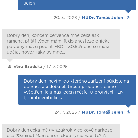
Jelen
20. 5. 2026 /
MUDr. Tomáš Jelen
Dobrý den, koncem července mne čeká ask
ramene, příští týden mám jít do anestezologicke
poradny můžu použít EKG z 30.5.?nebo se musí
udělat nové? Taky by mne…
Věra Brodská
/ 17. 7. 2025
Dobrý den, nevím, do kterého zařízení půjdete na
operaci, ale doba platnosti předoperačního
vyšetření je u nás jeden měsíc. O profylaxi TEN
(tromboembolická…
24. 7. 2025 /
MUDr. Tomáš Jelen
Dobrý den,ceka mě gyn.zakrok v celkové narkoze
cca 20.minut.Mam chronickou rymu vadí to? A