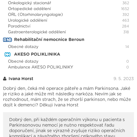
Onkologický stacionář
362
Ortopedické oddělení
1652
ORL (Otorhinolaryngologie)
392
Urologické oddělení
463
Porodnictví
284
Gastroenterologické oddělení
318
Rehabilitační nemocnice Beroun
Obecné dotazy
14
AKESO POLIKLINIKA
Obecné dotazy
0
Ambulance AKESO POLIKLINIKY
0
Ivana Horst
9. 5. 2023
Dobrý den, čeká mě operace páteře a mám Parkinsona. Jaké
je riziko a jaké může mít následky narkóza. Nevím jak se
rozhodnout, mám strach, že se zhorší parkinson, nebo může
dojít k demenci? Děkuji Ivana Horst
Dobrý den, při každém operačním výkonu u pacienta s
Parkinsonovou nemocí je nutno respektovat řadu
doporučení, jinak se výrazně zvyšuje riziko operačních
komplikací a závažného zhoršení celkového stavu