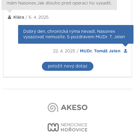
mám Nasonex.Jak dlouho pred operaci ho vysadit.
Klára
/ 6. 4. 2025
Dobrý den, chronická rýma nevadí, Nasonex
vysazovat nemusíte. S pozdravem MUDr. T. Jelen
22. 4. 2025 /
MUDr. Tomáš Jelen
položit nový dotaz