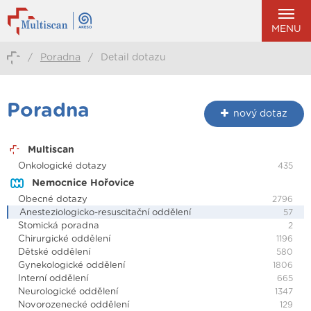
MENU
/
Poradna
/
Detail dotazu
Poradna
nový dotaz
Multiscan
Onkologické dotazy
435
Nemocnice Hořovice
Obecné dotazy
2796
Anesteziologicko-resuscitační oddělení
57
Stomická poradna
2
Chirurgické oddělení
1196
Dětské oddělení
580
Gynekologické oddělení
1806
Interní oddělení
665
Neurologické oddělení
1347
Novorozenecké oddělení
129