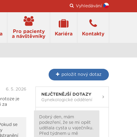
Vyhledávání
Pro pacienty
a
Kariéra
Kontakty
a návštěvníky
položit
nový dotaz
6. 5. 2026
NEJČTENĚJŠÍ DOTAZY
rotoze je
Gynekologické oddělení
i za
Dobrý den, mám
podezření, že se mi opět
 Pokud se
udělala cysta u vaječníku.
ky
Před týdnem u mě
dstranění