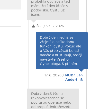
proběhla ovulace a teď
mám třetí den křeče v
podbřišku. Cystu už
jsem…
Š.J.
/ 27. 5. 2026
Dobrý den, jedná se
zřejmě o neškodnou
funkční cystu. Pokud ale
u Vás přetrvávají bolesti i
nadále a nustupují, raději
navštivte Vašeho
Gynekologa. S přáním…
17. 6. 2026 /
MUDr. Jan
Andert
Dobrý den,6 týdnu
rekonvalescence se
pocita od operace nebo
od propuštění(převzetí