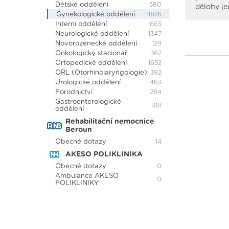
Dětské oddělení
580
dělohy j
Gynekologické oddělení
1806
Interní oddělení
665
Neurologické oddělení
1347
Novorozenecké oddělení
129
Onkologický stacionář
362
Ortopedické oddělení
1652
ORL (Otorhinolaryngologie)
392
Urologické oddělení
463
Porodnictví
284
Gastroenterologické
318
oddělení
Rehabilitační nemocnice
Beroun
Obecné dotazy
14
AKESO POLIKLINIKA
Obecné dotazy
0
Ambulance AKESO
0
POLIKLINIKY