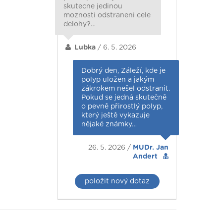
skutecne jedinou
moznosti odstraneni cele
delohy?…
Lubka
/ 6. 5. 2026
Dobrý den, Záleží, kde je
polyp uložen a jakým
zákrokem nešel odstranit.
Pokud se jedná skutečně
o pevně přirostlý polyp,
který ještě vykazuje
nějaké známky…
26. 5. 2026 /
MUDr. Jan
Andert
položit nový dotaz