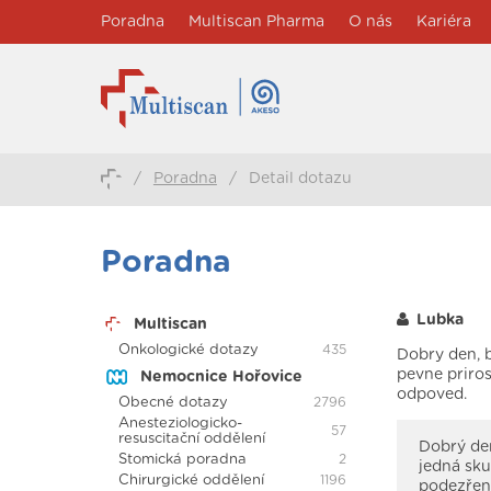
Poradna
Multiscan Pharma
O nás
Kariéra
/
Poradna
/
Detail dotazu
Poradna
Lubka
Multiscan
Onkologické dotazy
435
Dobry den, b
pevne priros
Nemocnice Hořovice
odpoved.
Obecné dotazy
2796
Anesteziologicko-
57
resuscitační oddělení
Dobrý den
Stomická poradna
2
jedná sku
Chirurgické oddělení
1196
podezření