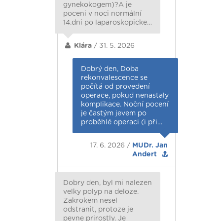
gynekokogem)?A je
poceni v noci normální
14.dni po laparoskopicke…
Klára
/ 31. 5. 2026
Dobrý den, Doba
rekonvalescence se
počítá od provedení
operace, pokud nenastaly
komplikace. Noční pocení
je častým jevem po
proběhlé operaci (i při…
17. 6. 2026 /
MUDr. Jan
Andert
Dobry den, byl mi nalezen
velky polyp na deloze.
Zakrokem nesel
odstranit, protoze je
pevne prirostly. Je