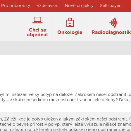
Pro odborníky
Vzdělávání
Nové projekty
Self-payer
Chci se
Onkologie
Radiodiagnostik
objednat
yl mi nalezen velky polyp na deloze. Zakrokem nesel odstranit, p
tly. Je skutecne jedinou moznosti odstraneni cele delohy? Dekuj
, Záleží, kde je polyp uložen a jakým zákrokem nešel odstranit.
tečně o pevně přirostlý polyp, který ještě vykazuje nějaké znám
 na malignitu a u kterého selhaly pokusy o jeho odstranění, je o