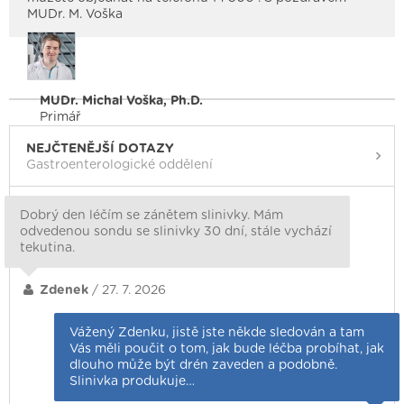
MUDr. M. Voška
MUDr. Michal Voška, Ph.D.
Primář
NEJČTENĚJŠÍ DOTAZY
Gastroenterologické oddělení
Dobrý den léčím se zánětem slinivky. Mám
odvedenou sondu se slinivky 30 dní, stále vychází
tekutina.
Zdenek
/ 27. 7. 2026
Vážený Zdenku, jistě jste někde sledován a tam
Vás měli poučit o tom, jak bude léčba probíhat, jak
dlouho může být drén zaveden a podobně.
Slinivka produkuje…