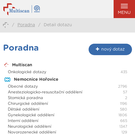
MENU
/
Poradna
/
Detail dotazu
Poradna
nový dotaz
Multiscan
Onkologické dotazy
435
Nemocnice Hořovice
Obecné dotazy
2796
Anesteziologicko-resuscitační oddělení
57
Stomická poradna
2
Chirurgické oddělení
1196
Dětské oddělení
580
Gynekologické oddělení
1806
Interní oddělení
665
Neurologické oddělení
1347
Novorozenecké oddělení
129