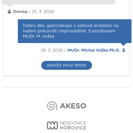
Denisa
/ 25. 3. 2026
Dobrý den, gastroskopii v celkové anestezii na
našem pracovišti neprovádíme. S pozdravem
MUDr. M. Voška
28. 3. 2026 /
MUDr. Michal Voška Ph.D.
položit nový dotaz