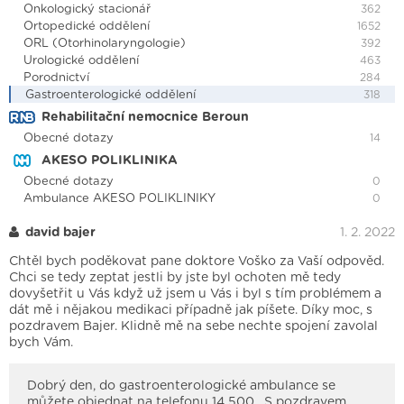
Onkologický stacionář
362
Ortopedické oddělení
1652
ORL (Otorhinolaryngologie)
392
Urologické oddělení
463
Porodnictví
284
Gastroenterologické oddělení
318
Rehabilitační nemocnice Beroun
Obecné dotazy
14
AKESO POLIKLINIKA
Obecné dotazy
0
Ambulance AKESO POLIKLINIKY
0
david bajer
1. 2. 2022
Chtěl bych poděkovat pane doktore Voško za Vaší odpověd.
Chci se tedy zeptat jestli by jste byl ochoten mě tedy
dovyšetřit u Vás když už jsem u Vás i byl s tím problémem a
dát mě i nějakou medikaci případně jak píšete. Díky moc, s
pozdravem Bajer. Klidně mě na sebe nechte spojení zavolal
bych Vám.
Dobrý den, do gastroenterologické ambulance se
můžete objednat na telefonu 14 500 . S pozdravem