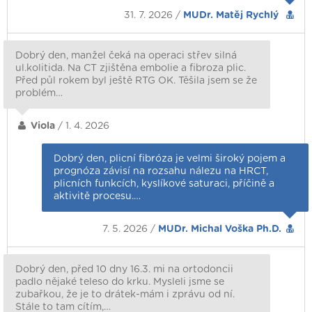
31. 7. 2026 /
MUDr. Matěj Rychlý
Dobrý den, manžel čeká na operaci střev silná
ul.kolitida. Na CT zjištěna embolie a fibroza plic.
Před půl rokem byl ještě RTG OK. Těšila jsem se že
problém…
Viola
/ 1. 4. 2026
Dobrý den, plicní fibróza je velmi široký pojem a
prognóza závisí na rozsahu nálezu na HRCT,
plicních funkcích, kyslíkové saturaci, příčině a
aktivitě procesu.…
7. 5. 2026 /
MUDr. Michal Voška Ph.D.
Dobrý den, před 10 dny 16.3. mi na ortodoncii
padlo nějaké teleso do krku. Mysleli jsme se
zubařkou, že je to drátek-mám i zprávu od ní.
Stále to tam cítím,…