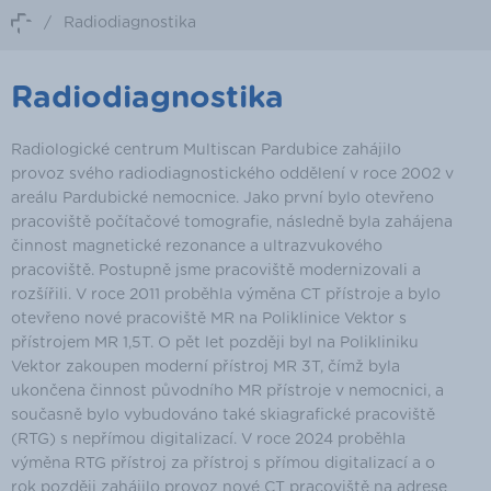
/
Radiodiagnostika
Radiodiagnostika
Radiologické centrum Multiscan Pardubice zahájilo
provoz svého radiodiagnostického oddělení v roce 2002 v
areálu Pardubické nemocnice. Jako první bylo otevřeno
pracoviště počítačové tomografie, následně byla zahájena
činnost magnetické rezonance a ultrazvukového
pracoviště. Postupně jsme pracoviště modernizovali a
rozšířili. V roce 2011 proběhla výměna CT přístroje a bylo
otevřeno nové pracoviště MR na Poliklinice Vektor s
přístrojem MR 1,5T. O pět let později byl na Polikliniku
Vektor zakoupen moderní přístroj MR 3T, čímž byla
ukončena činnost původního MR přístroje v nemocnici, a
současně bylo vybudováno také skiagrafické pracoviště
(RTG) s nepřímou digitalizací. V roce 2024 proběhla
výměna RTG přístroj za přístroj s přímou digitalizací a o
rok později zahájilo provoz nové CT pracoviště na adrese