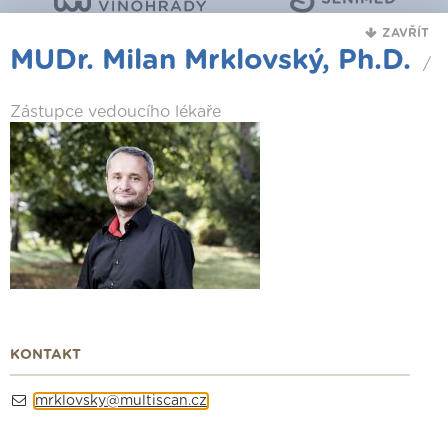
ZAVŘÍT
MUDr. Milan Mrklovský, Ph.D.
/
Zástupce vedoucího lékaře
KONTAKT
mrklovsky@multiscan.cz
Jsme držiteli