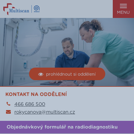
MENU
prohlédnout si oddělení
KONTAKT NA ODDĚLENÍ
466 686 500
rokycanova@multiscan.cz
Objednávkový formulář na radiodiagnostiku