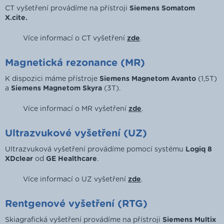
CT vyšetření provádíme na přístroji
Siemens Somatom
X.cite.
Více informací o CT vyšetření
zde
.
Magnetická rezonance (MR)
K dispozici máme přístroje
Siemens Magnetom Avanto
(1,5T)
a
Siemens Magnetom Skyra
(3T).
Více informací o MR vyšetření
zde
.
Ultrazvukové vyšetření (UZ)
Ultrazvuková vyšetření provádíme pomocí systému
Logiq 8
XDclear
od
GE Healthcare
.
Více informací o UZ vyšetření
zde
.
Rentgenové vyšetření (RTG)
Skiagrafická vyšetření provádíme na přístroji
Siemens Multix