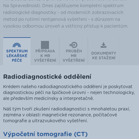
Na Spravedlnosti. Dnes zajišťujeme kompletní spektrum
radiologické diagnostiky - od moderních zobrazovacích
metod po rutinní rentgenová vyšetření - s důrazem na
vysokou odbornou úroveň a vstřícný přístup k pacientům.
SPEKTRUM
PŘÍPRAVA
PRŮBĚH
DOKUMENTY
LÉKAŘSKÉ
K MR
MR
KE STAŽENÍ
PÉČE
VYŠETŘENÍ
VYŠETŘENÍ
Radiodiagnostické oddělení
Krédem našeho radiodiagnostického oddělení je poskytovat
diagnostickou péči na špičkové úrovni - nejen technologicky,
ale především medicínsky a interpretačně.
Náš tým tvoří zkušení radiodiagnostici s mnohaletou praxí,
zejména v oblasti magnetické rezonance, počítačové
tomografie a ultrazvukového vyšetření.
Výpočetní tomografie (CT)