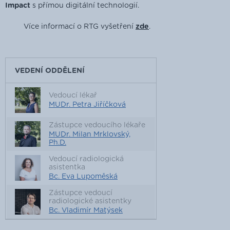
Impact
s přímou digitální technologií.
Více informací o RTG vyšetření
zde
.
VEDENÍ ODDĚLENÍ
Vedoucí lékař
MUDr. Petra Jiříčková
Zástupce vedoucího lékaře
MUDr. Milan Mrklovský,
Ph.D.
Vedoucí radiologická
asistentka
Bc. Eva Lupoměská
Zástupce vedoucí
radiologické asistentky
Bc. Vladimír Matýsek