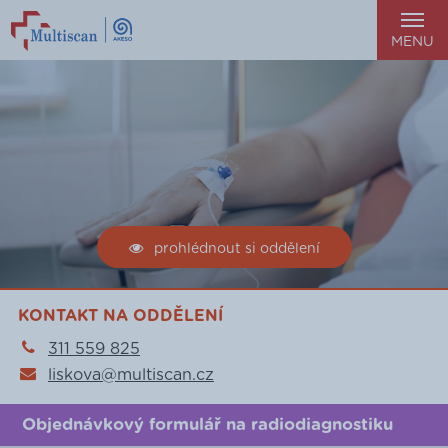
MENU
prohlédnout si oddělení
KONTAKT NA ODDĚLENÍ
311 559 825
liskova@multiscan.cz
Objednávkový formulář na radiodiagnostiku