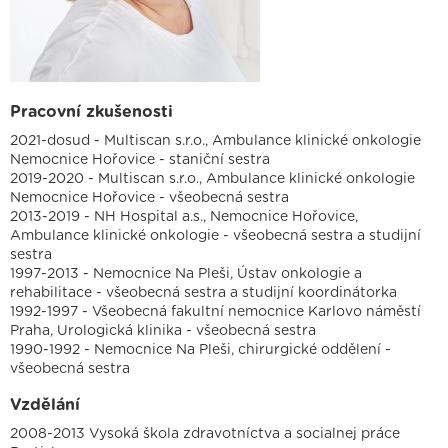
Pracovní zkušenosti
2021-dosud - Multiscan s.r.o., Ambulance klinické onkologie
Nemocnice Hořovice - staniční sestra
Jsme držiteli
2019-2020 - Multiscan s.r.o., Ambulance klinické onkologie
Nemocnice Hořovice - všeobecná sestra
2013-2019 - NH Hospital a.s., Nemocnice Hořovice,
Ambulance klinické onkologie - všeobecná sestra a studijní
sestra
1997-2013 - Nemocnice Na Pleši, Ústav onkologie a
Projekt za finanční
podpory EU
rehabilitace - všeobecná sestra a studijní koordinátorka
1992-1997 - Všeobecná fakultní nemocnice Karlovo náměstí
Právní prohlášení
Cookies
Pro média
Facebook
Praha, Urologická klinika - všeobecná sestra
YouTube
LinkedIn
1990-1992 - Nemocnice Na Pleši, chirurgické oddělení -
všeobecná sestra
Vzdělání
2008-2013 Vysoká škola zdravotníctva a socialnej práce
Zdraví člověka. Lidskost. Vstřícnost.