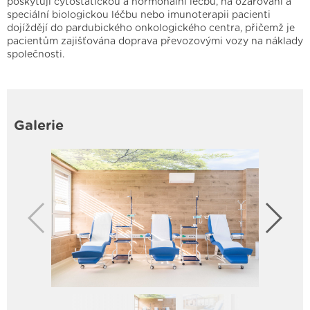
poskytují cytostatickou a hormonální léčbu, na ozařování a
speciální biologickou léčbu nebo imunoterapii pacienti
dojíždějí do pardubického onkologického centra, přičemž je
pacientům zajišťována doprava převozovými vozy na náklady
společnosti.
Galerie