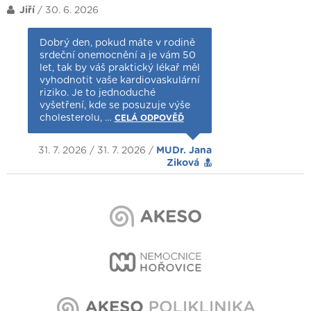
Jiří
/ 30. 6. 2026
Dobrý den, pokud máte v rodině
srdeční onemocnění a je vám 50
let, tak by váš praktický lékař měl
vyhodnotit vaše kardiovaskulární
riziko. Je to jednoduché
vyšetření, kde se posuzuje výše
cholesterolu, …
CELÁ ODPOVĚĎ
31. 7. 2026 / 31. 7. 2026 /
MUDr. Jana
Ziková