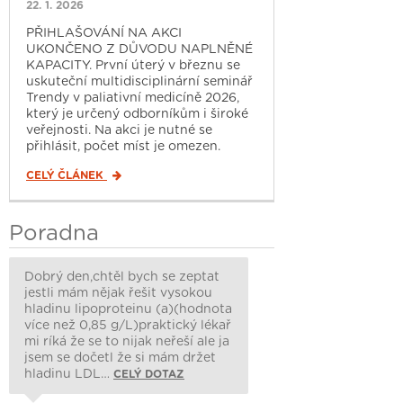
22. 1. 2026
PŘIHLAŠOVÁNÍ NA AKCI
UKONČENO Z DŮVODU NAPLNĚNÉ
KAPACITY. První úterý v březnu se
uskuteční multidisciplinární seminář
Trendy v paliativní medicíně 2026,
který je určený odborníkům i široké
veřejnosti. Na akci je nutné se
přihlásit, počet míst je omezen.
CELÝ ČLÁNEK
Poradna
Dobrý den,chtěl bych se zeptat
jestli mám nějak řešit vysokou
hladinu lipoproteinu (a)(hodnota
více než 0,85 g/L)praktický lékař
mi ríká že se to nijak neřeší ale ja
jsem se dočetl že si mám držet
hladinu LDL…
CELÝ DOTAZ