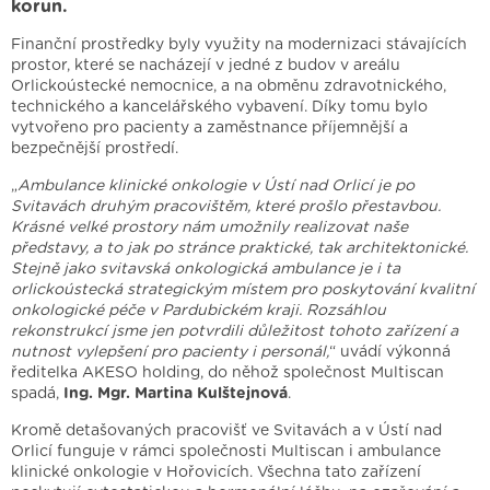
korun.
Finanční prostředky byly využity na modernizaci stávajících
prostor, které se nacházejí v jedné z budov v areálu
Orlickoústecké nemocnice, a na obměnu zdravotnického,
technického a kancelářského vybavení. Díky tomu bylo
vytvořeno pro pacienty a zaměstnance příjemnější a
bezpečnější prostředí.
„
Ambulance klinické onkologie v Ústí nad Orlicí je po
Svitavách druhým pracovištěm, které prošlo přestavbou.
Krásné velké prostory nám umožnily realizovat naše
představy, a to jak po stránce praktické, tak architektonické.
Stejně jako svitavská onkologická ambulance je i ta
orlickoústecká strategickým místem pro poskytování kvalitní
onkologické péče v Pardubickém kraji. Rozsáhlou
rekonstrukcí jsme jen potvrdili důležitost tohoto zařízení a
nutnost vylepšení pro pacienty i personál,
“ uvádí výkonná
ředitelka AKESO holding, do něhož společnost Multiscan
spadá,
Ing. Mgr. Martina Kulštejnová
.
Kromě detašovaných pracovišť ve Svitavách a v Ústí nad
Orlicí funguje v rámci společnosti Multiscan i ambulance
klinické onkologie v Hořovicích. Všechna tato zařízení