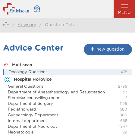
MENU
/
Advisory
/
Question Detail
Advice Center
new question
Multiscan
Oncology Questions
435
Hospital Hořovice
General Questions
2796
Department of Anaesthesiology and Resuscitation
57
Stomicka counselling room
2
Department of Surgery
1196
Pediatric ward
580
Gynaecology Department
1806
Internal department
665
Department of Neurology
1347
Neonatologie
129