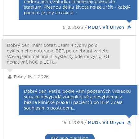
nádoru jícnu/žaludku znamenají pokročilé
stadium. Přesnou délku života nelze určit – každý
pacient je jiný a reakce…
6. 2. 2026 /
MUDr. Vít Ulrych
Dobrý den, mám dotaz. Jsem 4 týdny po 3
cyklech chemoterapie BEP, po odebrání varlete.
Včera jsem měl finální výsledky kde mi vyšlo: CT
negativní, hCG a LDH…
Petr
/ 15. 1. 2026
Dobrý den, Petře, podle vámi popsaných výsledků
situace nevypadá znepokojivě a nevybočuje z
běžné klinické praxe u pacientů po BEP. Zcela
souhlasím s postupem…
15. 1. 2026 /
MUDr. Vít Ulrych
ask new question