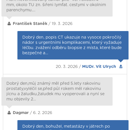
mm, okolo TU zn. šiřeni lymfat. cestymi v okolnim
parenchymu.…
František Staněk
/ 19. 3. 2026
Dobrý den, popis CT ukazuje na vysoce pokročilý
nádor s urgentními komplikacemi, který vyžaduje
léčbu. zvážení odběru biopsie z místa, které bude
bezpečné a…
20. 3. 2026 /
MUDr. Vít Ulrych
Dobrý den,můj známý měl před 5.lety rakovinu
prostaty,vyléčil se,před půl rokem měl rakovinu
jícnu a žaludku,žaludek mu vyoperovali a nyní se
mu objevily 2…
Dagmar
/ 6. 2. 2026
Dobrý den, bohužel, metastázy v játrech po