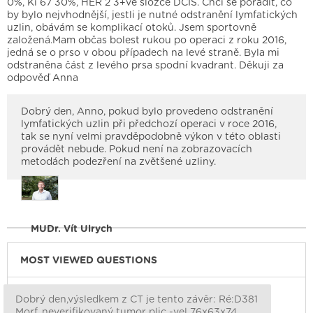
0%, Ki 67 30%, HER 2 3+ve složce DCIS. Chci se poradit, co
by bylo nejvhodnější, jestli je nutné odstranění lymfatických
uzlin, obávám se komplikací otoků. Jsem sportovně
založená.Mam občas bolest rukou po operaci z roku 2016,
jedná se o prso v obou případech na levé straně. Byla mi
odstraněna část z levého prsa spodní kvadrant. Děkuji za
odpověď Anna
Dobrý den, Anno, pokud bylo provedeno odstranění
lymfatických uzlin při předchozí operaci v roce 2016,
tak se nyní velmi pravděpodobně výkon v této oblasti
provádět nebude. Pokud není na zobrazovacích
metodách podezření na zvětšené uzliny.
MUDr. Vít Ulrych
MOST VIEWED QUESTIONS
Dobrý den,výsledkem z CT je tento závěr: Ré:D381
Morf. neverifikovaný tumor plic -vel 76x63x74