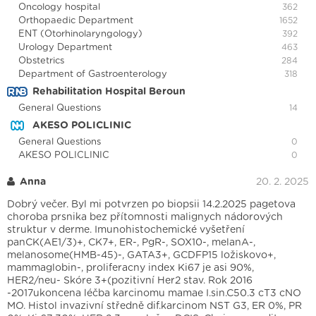
Oncology hospital
362
Orthopaedic Department
1652
ENT (Otorhinolaryngology)
392
Urology Department
463
Obstetrics
284
Department of Gastroenterology
318
Rehabilitation Hospital Beroun
General Questions
14
AKESO POLICLINIC
General Questions
0
AKESO POLICLINIC
0
Anna
20. 2. 2025
Dobrý večer. Byl mi potvrzen po biopsii 14.2.2025 pagetova
choroba prsnika bez přítomnosti malignych nádorových
struktur v derme. Imunohistochemické vyšetření
panCK(AE1/3)+, CK7+, ER-, PgR-, SOX10-, melanA-,
melanosome(HMB-45)-, GATA3+, GCDFP15 ložiskovo+,
mammaglobin-, proliferacny index Ki67 je asi 90%,
HER2/neu- Skóre 3+(pozitivní Her2 stav. Rok 2016
-2017ukoncena léčba karcinomu mamae I.sin.C50.3 cT3 cNO
MO. Histol invazivní středně dif.karcinom NST G3, ER 0%, PR