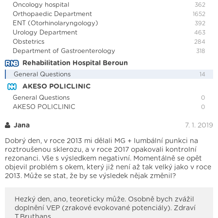
Oncology hospital
362
Orthopaedic Department
1652
ENT (Otorhinolaryngology)
392
Urology Department
463
Obstetrics
284
Department of Gastroenterology
318
Rehabilitation Hospital Beroun
General Questions
14
AKESO POLICLINIC
General Questions
0
AKESO POLICLINIC
0
Jana
7. 1. 2019
Dobrý den, v roce 2013 mi dělali MG + lumbální punkci na
roztroušenou sklerozu, a v roce 2017 opakovali kontrolní
rezonanci. Vše s výsledkem negativní. Momentálně se opět
objevil problém s okem, který již není až tak velký jako v roce
2013. Může se stat, že by se výsledek nějak změnil?
Hezký den, ano, teoreticky může. Osobně bych zvážil
doplnění VEP (zrakové evokované potenciály). Zdraví
T.Bruthans