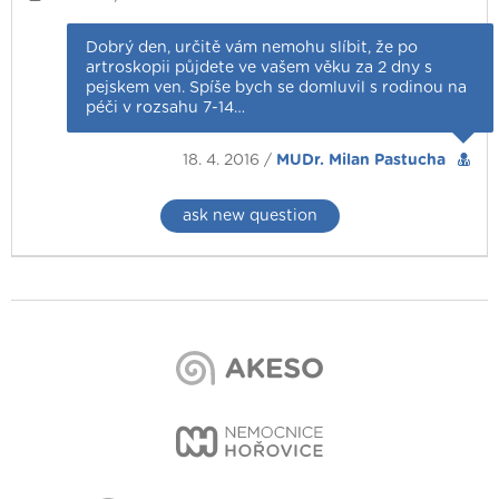
Dobrý den, určitě vám nemohu slíbit, že po
artroskopii půjdete ve vašem věku za 2 dny s
pejskem ven. Spíše bych se domluvil s rodinou na
péči v rozsahu 7-14…
18. 4. 2016 /
MUDr. Milan Pastucha
ask new question