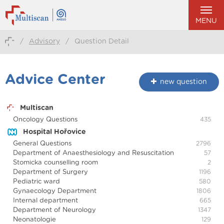
MENU
/
Advisory
/
Question Detail
Advice Center
new question
Multiscan
Oncology Questions
435
Hospital Hořovice
General Questions
2796
Department of Anaesthesiology and Resuscitation
57
Stomicka counselling room
2
Department of Surgery
1196
Pediatric ward
580
Gynaecology Department
1806
Internal department
665
Department of Neurology
1347
Neonatologie
129