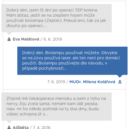
Dobrý den, jsem 15 dní po operaci TEP kolena.
Mám dotaz, jestli se na zlepšení hojení může
používat biolampa (Zepter). Pokud ano, tak za jak
dlouho po operaci.…
Eva Malátová
/ 6. 6. 2019
Dobrý den. Biolampu používat můžete. Obvykle
se na jizvu používá laser, ale ten není pro domácí
použití. Biolampu používejte dle návodu, v
případě pochybnosti…
7. 6. 2019 /
MUDr. Milena Kolářová
Zřejmě mě čekáoperace menisku a jsem z toho na
nervy, žiju zcela sama, nemám kam dát pejska,
max. mi ho někdo pohlídá na ty dva dmy, budu
vůbec schopna jít s…
Alžběta
/ 7. 4. 2016