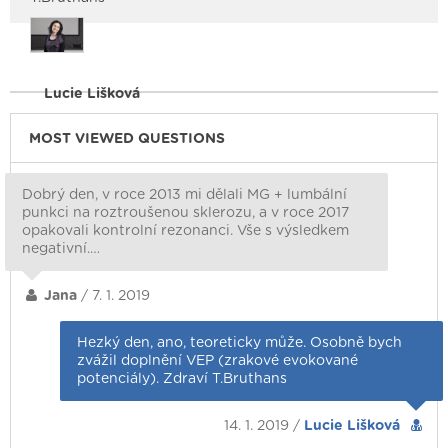
Lucie Lišková
MOST VIEWED QUESTIONS
Dobrý den, v roce 2013 mi dělali MG + lumbální
punkci na roztroušenou sklerozu, a v roce 2017
opakovali kontrolní rezonanci. Vše s výsledkem
negativní.…
Jana
/ 7. 1. 2019
Hezký den, ano, teoreticky může. Osobně bych
zvážil doplnění VEP (zrakové evokované
potenciály). Zdraví T.Bruthans
14. 1. 2019 /
Lucie Lišková