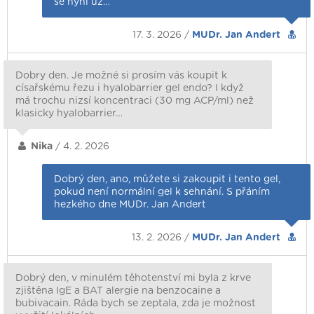
se nyní už…
17. 3. 2026 /
MUDr. Jan Andert
Dobry den. Je možné si prosím vás koupit k
císařskému řezu i hyalobarrier gel endo? I když
má trochu nizsí koncentraci (30 mg ACP/ml) než
klasicky hyalobarrier…
Nika
/ 4. 2. 2026
Dobrý den, ano, můžete si zakoupit i tento gel,
pokud není normální gel k sehnání. S přáním
hezkého dne MUDr. Jan Andert
13. 2. 2026 /
MUDr. Jan Andert
Dobrý den, v minulém těhotenství mi byla z krve
zjištěna IgE a BAT alergie na benzocaine a
bubivacain. Ráda bych se zeptala, zda je možnost