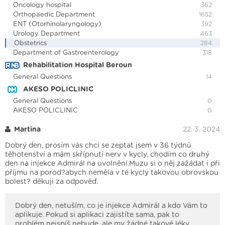
Oncology hospital
362
Orthopaedic Department
1652
ENT (Otorhinolaryngology)
392
Urology Department
463
Obstetrics
284
Department of Gastroenterology
318
Rehabilitation Hospital Beroun
General Questions
14
AKESO POLICLINIC
General Questions
0
AKESO POLICLINIC
0
Martina
22. 3. 2024
Dobrý den, prosím vás chci se zeptat jsem v 36 týdnů
těhotenství a mám skřípnutí nerv v kycly, chodím co druhý
den na injekce Admirál na uvolnění.Muzu si o něj zažádat i při
příjmu na porod?abych neměla v té kycly takovou obrovskou
bolest? děkuji za odpověď.
Dobrý den, netuším, co je injekce Admirál a kdo Vám to
aplikuje. Pokud si aplikaci zajistíte sama, pak to
problém nejspíš nebude, ale my žádné takové léky