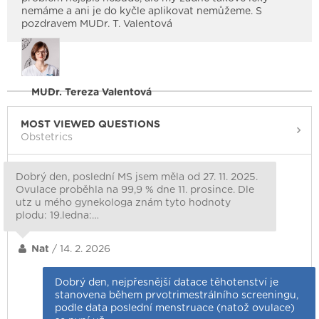
nemáme a ani je do kyčle aplikovat nemůžeme. S
pozdravem MUDr. T. Valentová
MUDr. Tereza Valentová
MOST VIEWED QUESTIONS
Obstetrics
Dobrý den, poslední MS jsem měla od 27. 11. 2025.
Ovulace proběhla na 99,9 % dne 11. prosince. Dle
utz u mého gynekologa znám tyto hodnoty
plodu: 19.ledna:…
Nat
/ 14. 2. 2026
Dobrý den, nejpřesnější datace těhotenství je
stanovena během prvotrimestrálního screeningu,
podle data poslední menstruace (natož ovulace)