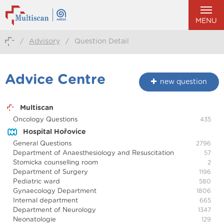
MENU
/
Advisory
/
Question Detail
Advice Centre
new question
Multiscan
Oncology Questions
435
Hospital Hořovice
General Questions
2796
Department of Anaesthesiology and Resuscitation
57
Stomicka counselling room
2
Department of Surgery
1196
Pediatric ward
580
Gynaecology Department
1806
Internal department
665
Department of Neurology
1347
Neonatologie
129