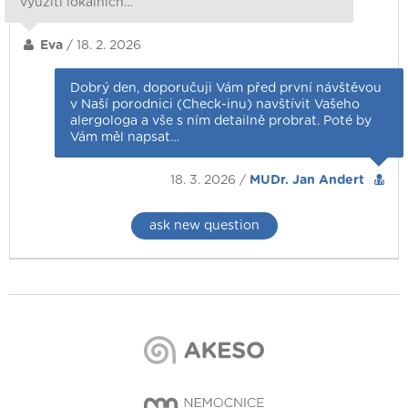
využití lokálních…
Eva
/ 18. 2. 2026
Dobrý den, doporučuji Vám před první návštěvou
v Naší porodnici (Check-inu) navštívit Vašeho
alergologa a vše s ním detailně probrat. Poté by
Vám měl napsat…
18. 3. 2026 /
MUDr. Jan Andert
ask new question