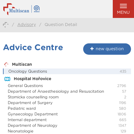
MENU
/
Advisory
/
Question Detail
Advice Centre
new question
Multiscan
Oncology Questions
435
Hospital Hořovice
General Questions
2796
Department of Anaesthesiology and Resuscitation
57
Stomicka counselling room
2
Department of Surgery
1196
Pediatric ward
580
Gynaecology Department
1806
Internal department
665
Department of Neurology
1347
Neonatologie
129