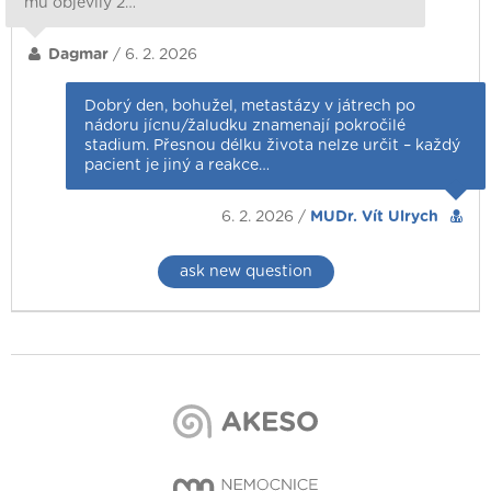
mu objevily 2…
Dagmar
/ 6. 2. 2026
Dobrý den, bohužel, metastázy v játrech po
nádoru jícnu/žaludku znamenají pokročilé
stadium. Přesnou délku života nelze určit – každý
pacient je jiný a reakce…
6. 2. 2026 /
MUDr. Vít Ulrych
ask new question