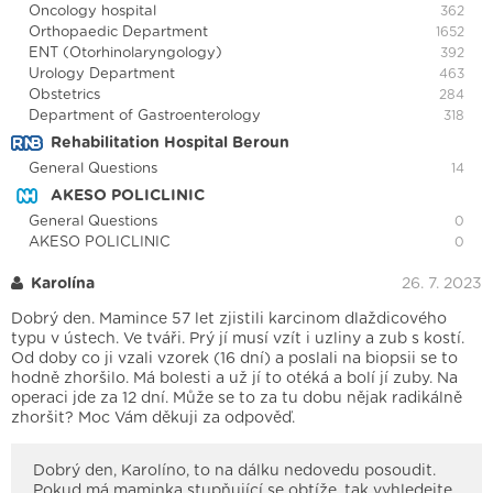
Oncology hospital
362
Orthopaedic Department
1652
ENT (Otorhinolaryngology)
392
Urology Department
463
Obstetrics
284
Department of Gastroenterology
318
Rehabilitation Hospital Beroun
General Questions
14
AKESO POLICLINIC
General Questions
0
AKESO POLICLINIC
0
Karolína
26. 7. 2023
Dobrý den. Mamince 57 let zjistili karcinom dlaždicového
typu v ústech. Ve tváři. Prý jí musí vzít i uzliny a zub s kostí.
Od doby co ji vzali vzorek (16 dní) a poslali na biopsii se to
hodně zhoršilo. Má bolesti a už jí to otéká a bolí jí zuby. Na
operaci jde za 12 dní. Může se to za tu dobu nějak radikálně
zhoršit? Moc Vám děkuji za odpověď.
Dobrý den, Karolíno, to na dálku nedovedu posoudit.
Pokud má maminka stupňující se obtíže, tak vyhledejte