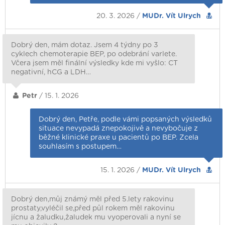
20. 3. 2026 /
MUDr. Vít Ulrych
Dobrý den, mám dotaz. Jsem 4 týdny po 3
cyklech chemoterapie BEP, po odebrání varlete.
Včera jsem měl finální výsledky kde mi vyšlo: CT
negativní, hCG a LDH…
Petr
/ 15. 1. 2026
Dobrý den, Petře, podle vámi popsaných výsledků
situace nevypadá znepokojivě a nevybočuje z
běžné klinické praxe u pacientů po BEP. Zcela
souhlasím s postupem…
15. 1. 2026 /
MUDr. Vít Ulrych
Dobrý den,můj známý měl před 5.lety rakovinu
prostaty,vyléčil se,před půl rokem měl rakovinu
jícnu a žaludku,žaludek mu vyoperovali a nyní se