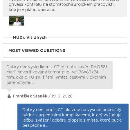
dřívější kontrolu na stomatochirurgickém pracovišti,
kde je v plánu operace.
MUDr. Vít Ulrych
MOST VIEWED QUESTIONS
Dobrý den,výsledkem z CT je tento závěr: Ré:D381
Morf. neverifikovaný tumor plic -vel 76x63x74
mm, okolo TU zn. šiřeni lymfat. cestymi v okolnim
parenchymu.…
František Staněk
/ 19. 3. 2026
Dobrý den, popis CT ukazuje na vysoce pokročilý
nádor s urgentními komplikacemi, který vyžaduje
léčbu. zvážení odběru biopsie z místa, které bude
bezpečné a…