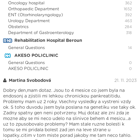
Oncology hospital
362
Orthopaedic Department
1652
ENT (Otorhinolaryngology)
392
Urology Department
463
Obstetrics
284
Department of Gastroenterology
318
Rehabilitation Hospital Beroun
General Questions
14
AKESO POLICLINIC
General Questions
0
AKESO POLICLINIC
0
Martina Svobodová
21. 11. 2023
Dobry den,mam dotaz. Jsou to 4 mesice co jsem byla na
endosonj a zjistili mi lehkou chronickou pankreatitidu.
Problemy mam uz 2 roky. Vsechny vysledky a vystreni vzdy
ok. S toho duvodu jsem byla poslana na genetiku vse taky ok.
Zadny spatny gen neni potvrzeny. Muj dotaz ale zni zda je
mozne aby se mi neco udelo na slinivce behem 4 mesicu...a
uz to zpusobovalo problemy? Mam stale ruzne bolesti k
tomu se mi pridala bolest zad jen na leve strane u
lopatky..citim v tom miste porad jakoby me tam neco tahlo.