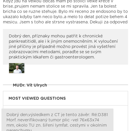
Kdyz jdu na velkou obcas mam po stolici velke krece v
brise..prujem nemam stolice se mi spravila. Jen ta bolest
bricha co se ruzne stehuje. Bylo mi receno ze endosono by to
ukazalo kdyby tam neco bylo..a melo to delat potize behem 4
mesicu. Jsem s toho ale strsne vystrasena. Dekuji za odpoved
Dobrý den, příznaky mohou patřit k chronické
pankreatitidě, ale i k jiným onemocněním. K vyloučení
jiné příčiny je případně možno provést jiná vyšetření
zobrazovacími metodami, poraďte se se svým
praktickým lékařem či gastroenterologem.
MUDr. Vít Ulrych
MOST VIEWED QUESTIONS
Dobrý den,výsledkem z CT je tento závěr: Ré:D381
Morf. neverifikovaný tumor plic -vel 76x63x74
mm, okolo TU zn. šiřeni lymfat. cestymi v okolnim
parenchymu.…