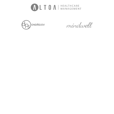
We are holders
Project with financial
support from the EU
Legal statement
Cookies
For media
Facebook
YouTube
LinkedIn