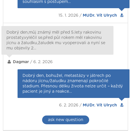
souhlasím s postupem…
15. 1. 2026 /
MUDr. Vít Ulrych
Dobrý den,můj známý měl před 5.lety rakovinu
prostaty,vyléčil se,před půl rokem měl rakovinu
jícnu a žaludku,žaludek mu vyoperovali a nyní se
mu objevily 2…
Dagmar
/ 6. 2. 2026
Dobrý den, bohužel, metastázy v játrech po
nádoru jícnu/žaludku znamenají pokročilé
stadium. Přesnou délku života nelze určit – každý
pacient je jiný a reakce…
6. 2. 2026 /
MUDr. Vít Ulrych
ask new question