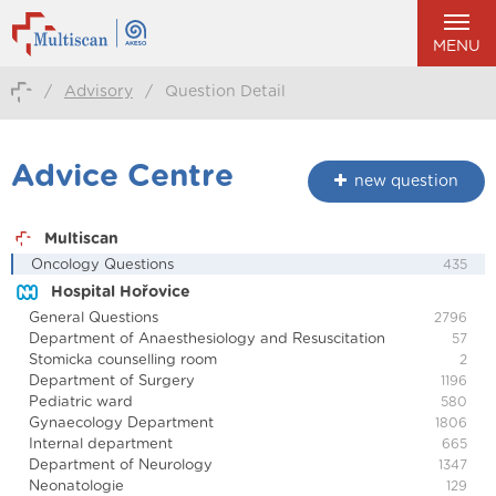
MENU
/
Advisory
/
Question Detail
Advice Centre
new question
Multiscan
Oncology Questions
435
Hospital Hořovice
General Questions
2796
Department of Anaesthesiology and Resuscitation
57
Stomicka counselling room
2
Department of Surgery
1196
Pediatric ward
580
Gynaecology Department
1806
Internal department
665
Department of Neurology
1347
Neonatologie
129