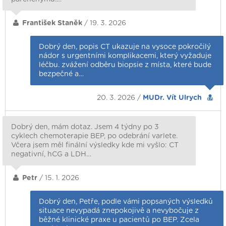
František Staněk
/ 19. 3. 2026
Dobrý den, popis CT ukazuje na vysoce pokročilý
nádor s urgentními komplikacemi, který vyžaduje
léčbu. zvážení odběru biopsie z místa, které bude
bezpečné a…
20. 3. 2026 /
MUDr. Vít Ulrych
Dobrý den, mám dotaz. Jsem 4 týdny po 3
cyklech chemoterapie BEP, po odebrání varlete.
Včera jsem měl finální výsledky kde mi vyšlo: CT
negativní, hCG a LDH…
Petr
/ 15. 1. 2026
Dobrý den, Petře, podle vámi popsaných výsledků
situace nevypadá znepokojivě a nevybočuje z
běžné klinické praxe u pacientů po BEP. Zcela