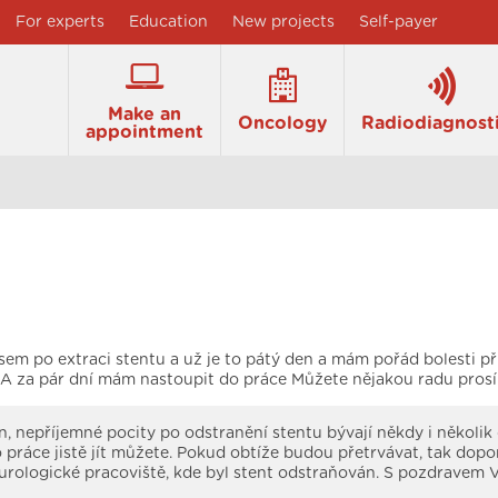
For experts
Education
New projects
Self-payer
Make an
Oncology
Radiodiagnost
appointment
sem po extraci stentu a už je to pátý den a mám pořád bolesti při
.A za pár dní mám nastoupit do práce Můžete nějakou radu pros
, nepříjemné pocity po odstranění stentu bývají někdy i několik 
 práce jistě jít můžete. Pokud obtíže budou přetrvávat, tak dopo
 urologické pracoviště, kde byl stent odstraňován. S pozdravem V