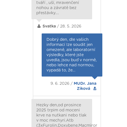
tváří , uší, mravenčení
nohou a závratě bez
přestávky.…
Svatka
/ 28. 5. 2026
Dobrý den, dle vašich
informací lze soudit jen
omezeně, ale laboratorní
výsledky, které jste
uvedla, jsou buď v normě,
nebo lehce nad normou,
vypadá to, že…
9. 6. 2026 /
MUDr. Jana
Ziková
Hezky den,od prosince
2025 trpim od moceni
krve na nutkani nebo tlak
v moc mechyri.Atb
(3xFurolin,Doxybene,Macmiror