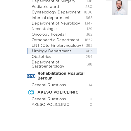
Department of Surgery
1196
Pediatric ward
580
Gynaecology Department
1806
Internal department
665
Department of Neurology
1347
Neonatologie
129
Oncology hospital
362
Orthopaedic Department
1652
ENT (Otorhinolaryngology)
392
Urology Department
463
Obstetrics
284
Department of
318
Gastroenterology
Rehabilitation Hospital
Beroun
General Questions
14
AKESO POLICLINIC
General Questions
0
AKESO POLICLINIC
0