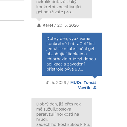
několik dotazů. Jaký
konkrétní znecitlivující
gel používáte pro…
Karel
/ 20. 5. 2026
Dobrý den, využíváme
konkrétně LubraGel 11ml,
jedná se o lubrikační gel
obsahující lidokain a
chlorhexidin. Mezi dobou
aplikace a zavedení
přístroje bývá 90…
31. 5. 2026 /
MUDr. Tomáš
Vavřík
Dobrý den, již přes rok
mě sužují,doslova
paralyzují horkosti na
hrudi,
zádech,horkostirukou,krku,