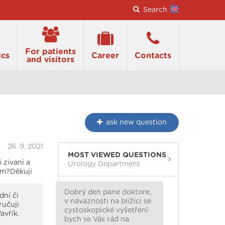
Search
For patients
ics
Career
Contacts
and visitors
ask
new question
26. 9. 2021
MOST VIEWED QUESTIONS
 zivaní a
Urology Department
ím?Děkuji
Dobrý den pane doktore,
dní či
v návaznosti na blížící se
ručuji
cystoskopické vyšetření
avřík.
bych se Vás rád na