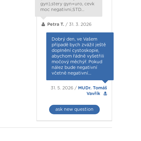
gyn),stery gyn+uro, cevk
moc negativni,STD…
Petra T.
/ 31. 3. 2026
Dobrý den, ve Vašem
případě bych zvážil ještě
doplnění cystoskopie,
abychom řádně vyšetřili
močový měchýř. Pokud
nález bude negativní
včetně negativní…
31. 5. 2026 /
MUDr. Tomáš
Vavřík
ask new question