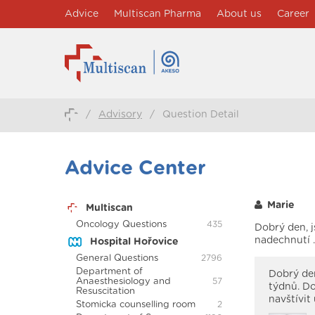
Advice
Multiscan Pharma
About us
Career
/
Advisory
/
Question Detail
Advice Center
Marie
Multiscan
Oncology Questions
435
Dobrý den, j
nadechnutí 
Hospital Hořovice
General Questions
2796
Department of
Dobrý den
Anaesthesiology and
57
týdnů. Do
Resuscitation
navštívit
Stomicka counselling room
2