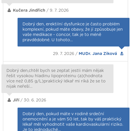
Kučera Jindřich
/ 9. 7. 2026
Dobrý den, erektilní dysfunkce je často problém
komplexní, pokud máte obavy, že jí způsobuje jen
vaše medikace - concor, tak je to méně
pravdědobné. U tohoto…
29. 7. 2026 /
MUDr. Jana Ziková
Dobrý den,chtěl bych se zeptat jestli mám nějak
řešit vysokou hladinu lipoproteinu (a)(hodnota
více než 0,85 g/L)praktický lékař mi ríká že se to
nijak neřeší…
Jiří
/ 30. 6. 2026
Dobrý den, pokud máte v rodině srdeční
onemocnění a je vám 50 let, tak by váš praktický
lékař měl vyhodnotit vaše kardiovaskulární riziko.
Je to jednoduché…