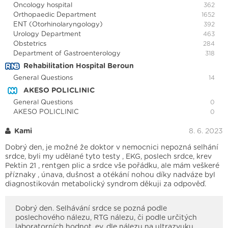
Oncology hospital
362
Orthopaedic Department
1652
ENT (Otorhinolaryngology)
392
Urology Department
463
Obstetrics
284
Department of Gastroenterology
318
Rehabilitation Hospital Beroun
General Questions
14
AKESO POLICLINIC
General Questions
0
AKESO POLICLINIC
0
Kami
8. 6. 2023
Dobrý den, je možné že doktor v nemocnici nepozná selhání
srdce, byli my udělané tyto testy , EKG, poslech srdce, krev
Pektin 21 , rentgen plic a srdce vše pořádku, ale mám veškeré
příznaky , únava, dušnost a otékání nohou díky nadváze byl
diagnostikován metabolický syndrom děkuji za odpověď.
Dobrý den. Selhávání srdce se pozná podle
poslechového nálezu, RTG nálezu, či podle určitých
laboratorních hodnot, ev. dle nálezu na ultrazvuku