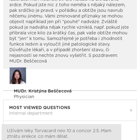
srdce. Pokud jste nic z toho neměla s nějaký nálezem,
pak srdíčko je pravd. v pořádku a obtíže jsou navrub
něčemu jinému. Vámi zminované příznaky se mohou
objevit například jen při "pouhé" nadváze. Zvláště
pokud je nadváha nějak rychle vzniklá, např. pokud jste
přibrala více kilo za krátký čas, pak vaše obtíže mohou
být "jen" k tomu. Samozřejmě je potřeba i zhodnotit
funkce ledvin a vyloučit jiné patologické stavy.
Důvěřujte lékaři, a v případě zhoršení stavu, či
nejasností se nechte znovu vyšetřit. S pozdravem:
MUDr. Beščecová
MUDr. Kristýna Beščecová
Physician
MOST VIEWED QUESTIONS
Internal department
Užívám leky Torvacard neo 10 a concor 2.5..Mam
ztrátu erekce .co mám dělat.