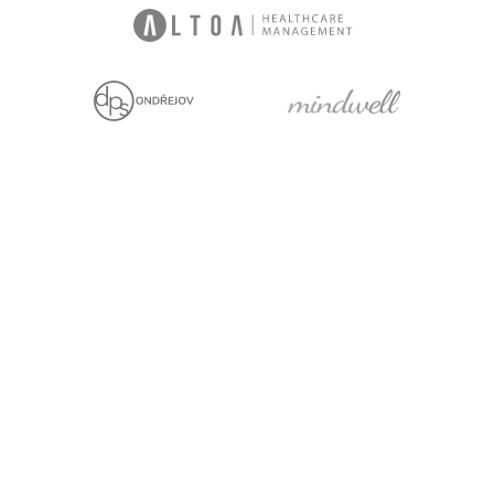
We are holders
Project with financial
support from the EU
Legal statement
Cookies
For media
Facebook
YouTube
LinkedIn