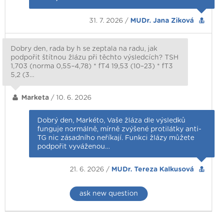
31. 7. 2026 /
MUDr. Jana Ziková
Dobry den, rada by h se zeptala na radu, jak
podpořit štítnou žlázu při těchto výsledcích? TSH
1,703 (norma 0,55–4,78) * fT4 19,53 (10–23) * fT3
5,2 (3…
Marketa
/ 10. 6. 2026
Dobrý den, Markéto, Vaše žláza dle výsledků
funguje normálně, mírně zvýšené protilátky anti-
TG nic zásadního neříkají. Funkci žlázy můžete
podpořit vyváženou…
21. 6. 2026 /
MUDr. Tereza Kalkusová
ask new question