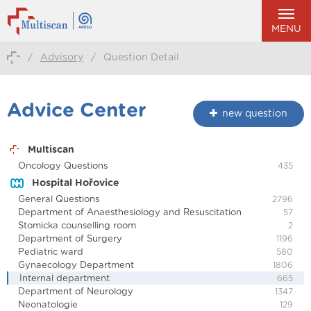
MENU
/
Advisory
/
Question Detail
Advice Center
new question
Multiscan
Oncology Questions
435
Hospital Hořovice
General Questions
2796
Department of Anaesthesiology and Resuscitation
57
Stomicka counselling room
2
Department of Surgery
1196
Pediatric ward
580
Gynaecology Department
1806
Internal department
665
Department of Neurology
1347
Neonatologie
129