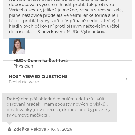
doporučovala vyšetření hladit protilátek proti viru
Varicella zoster, jelikož je možné, že se s virem setkala,
plané neštovice prodělala ve velmi lehké formě a její
tělo si protilátky vytvořilo. V případě nedostatečných
hladin bych očkování proti planým neštovicím určitě
doporučila. S pozdravem, MUDr. Vyhnánková
MUDr. Dominika Štefflová
Physician
MOST VIEWED QUESTIONS
Pediatric ward
Dobrý den píší ohledně minulému dotazů kvůli
darování hraček , mám spousty nových plyšáků ,
omalovánky ,nová pexesa, drobné hračky,puzzle ,a
ty gumové mačkací…
Zdeňka Hakova
/ 16. 5. 2026