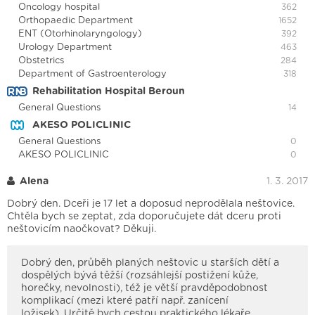
Oncology hospital
362
Orthopaedic Department
1652
ENT (Otorhinolaryngology)
392
Urology Department
463
Obstetrics
284
Department of Gastroenterology
318
Rehabilitation Hospital Beroun
General Questions
14
AKESO POLICLINIC
General Questions
0
AKESO POLICLINIC
0
Alena
1. 3. 2017
Dobrý den. Dceři je 17 let a doposud neprodělala neštovice.
Chtěla bych se zeptat, zda doporučujete dát dceru proti
neštovicím naočkovat? Děkuji.
Dobrý den, průběh planých neštovic u starších dětí a
dospělých bývá těžší (rozsáhlejší postižení kůže,
horečky, nevolnosti), též je větší pravděpodobnost
komplikací (mezi které patří např. zanícení
ložisek). Určitě bych cestou praktického lékaře