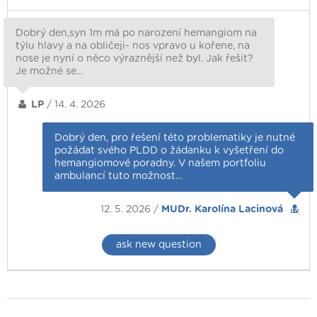
Dobrý den,syn 1m má po narození hemangiom na
týlu hlavy a na obličeji- nos vpravo u kořene, na
nose je nyní o něco výraznější než byl. Jak řešit?
Je možné se…
LP
/ 14. 4. 2026
Dobrý den, pro řešení této problematiky je nutné
požádat svého PLDD o žádanku k vyšetření do
hemangiomové poradny. V našem portfoliu
ambulancí tuto možnost…
12. 5. 2026 /
MUDr. Karolína Lacinová
ask new question