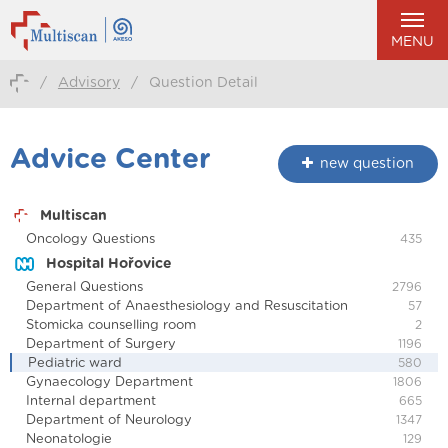
MENU
/
Advisory
/
Question Detail
Advice Center
new question
Multiscan
Oncology Questions
435
Hospital Hořovice
General Questions
2796
Department of Anaesthesiology and Resuscitation
57
Stomicka counselling room
2
Department of Surgery
1196
Pediatric ward
580
Gynaecology Department
1806
Internal department
665
Department of Neurology
1347
Neonatologie
129