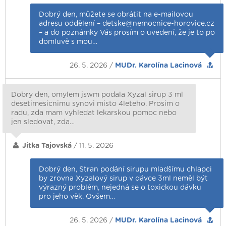
Dobrý den, můžete se obrátit na e-mailovou
adresu oddělení – detske@nemocnice-horovice.cz
– a do poznámky Vás prosím o uvedení, že je to po
domluvě s mou…
26. 5. 2026 /
MUDr. Karolína Lacinová
Dobry den, omylem jswm podala Xyzal sirup 3 ml
desetimesicnimu synovi misto 4leteho. Prosim o
radu, zda mam vyhledat lekarskou pomoc nebo
jen sledovat, zda…
Jitka Tajovská
/ 11. 5. 2026
Dobrý den, Stran podání sirupu mladšímu chlapci
by zrovna Xyzalový sirup v dávce 3ml neměl být
výrazný problém, nejedná se o toxickou dávku
pro jeho věk. Ovšem…
26. 5. 2026 /
MUDr. Karolína Lacinová