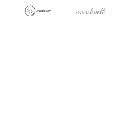
We are holders
Project with financial
support from the EU
Legal statement
Cookies
For media
Facebook
YouTube
LinkedIn