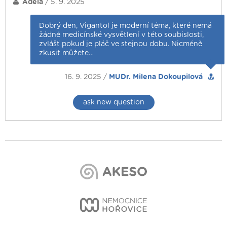
Adéla
/ 5. 9. 2025
Dobrý den, Vigantol je moderní téma, které nemá
žádné medicínské vysvětlení v této soubislosti,
zvlášť pokud je pláč ve stejnou dobu. Nicméně
zkusit můžete…
16. 9. 2025 /
MUDr. Milena Dokoupilová
ask new question