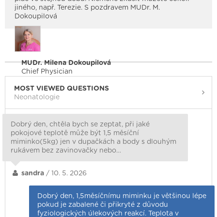
jiného, např. Terezie. S pozdravem MUDr. M.
Dokoupilová
MUDr. Milena Dokoupilová
Chief Physician
MOST VIEWED QUESTIONS
Neonatologie
Dobrý den, chtěla bych se zeptat, při jaké
pokojové teplotě může být 1,5 měsíční
miminko(5kg) jen v dupačkách a body s dlouhým
rukávem bez zavinovačky nebo…
sandra
/ 10. 5. 2026
Dobrý den, 1,5měsíčnímu miminku je většinou lépe
pokud je zabalené či přikryté z důvodu
fyziologických úlekových reakcí. Teplota v