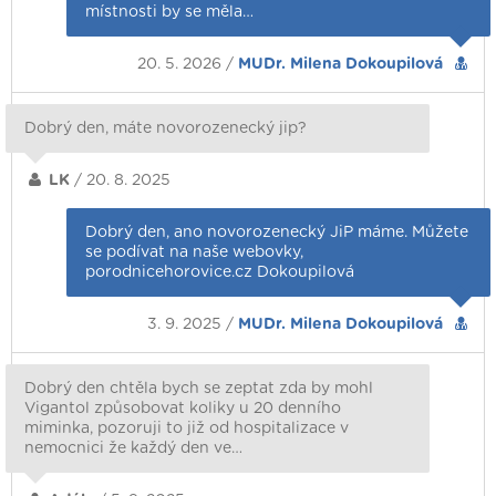
místnosti by se měla…
20. 5. 2026 /
MUDr. Milena Dokoupilová
Dobrý den, máte novorozenecký jip?
LK
/ 20. 8. 2025
Dobrý den, ano novorozenecký JiP máme. Můžete
se podívat na naše webovky,
porodnicehorovice.cz Dokoupilová
3. 9. 2025 /
MUDr. Milena Dokoupilová
Dobrý den chtěla bych se zeptat zda by mohl
Vigantol způsobovat koliky u 20 denního
miminka, pozoruji to již od hospitalizace v
nemocnici že každý den ve…