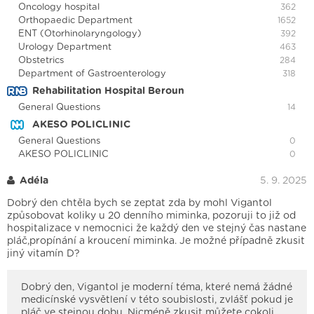
Oncology hospital
362
Orthopaedic Department
1652
ENT (Otorhinolaryngology)
392
Urology Department
463
Obstetrics
284
Department of Gastroenterology
318
Rehabilitation Hospital Beroun
General Questions
14
AKESO POLICLINIC
General Questions
0
AKESO POLICLINIC
0
Adéla
5. 9. 2025
Dobrý den chtěla bych se zeptat zda by mohl Vigantol
způsobovat koliky u 20 denního miminka, pozoruji to již od
hospitalizace v nemocnici že každý den ve stejný čas nastane
pláč,propínání a kroucení miminka. Je možné případně zkusit
jiný vitamín D?
Dobrý den, Vigantol je moderní téma, které nemá žádné
medicínské vysvětlení v této soubislosti, zvlášť pokud je
pláč ve stejnou dobu. Nicméně zkusit můžete cokoli