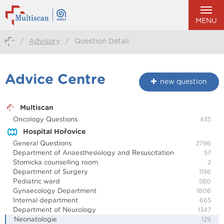
MENU
/
Advisory
/
Question Detail
Advice Centre
new question
Multiscan
Oncology Questions
435
Hospital Hořovice
General Questions
2796
Department of Anaesthesiology and Resuscitation
57
Stomicka counselling room
2
Department of Surgery
1196
Pediatric ward
580
Gynaecology Department
1806
Internal department
665
Department of Neurology
1347
Neonatologie
129