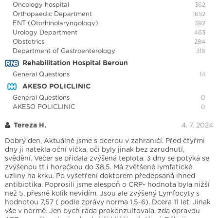
Oncology hospital
362
Orthopaedic Department
1652
ENT (Otorhinolaryngology)
392
Urology Department
463
Obstetrics
284
Department of Gastroenterology
318
Rehabilitation Hospital Beroun
General Questions
14
AKESO POLICLINIC
General Questions
0
AKESO POLICLINIC
0
Tereza H.
4. 7. 2024
Dobrý den, Aktuálně jsme s dcerou v zahraničí. Před čtyřmi
dny ji natekla oční víčka, oči byly jinak bez zarudnutí,
svědění. Večer se přidala zvýšená teplota. 3 dny se potýká se
zvýšenou tt i horečkou do 38,5. Má zvětšené lymfatické
uzliny na krku. Po vyšetření doktorem předepsaná ihned
antibiotika. Poprosili jsme alespoň o CRP- hodnota byla nižší
než 5, přesně kolik nevidím. Jsou ale zvýšený Lymfocyty s
hodnotou 7,57 ( podle zprávy norma 1,5-6). Dcera 11 let. Jinak
vše v normě. Jen bych ráda prokonzultovala, zda opravdu