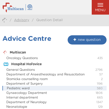
MENU
/
Advisory
/
Question Detail
Advice Centre
new question
Multiscan
Oncology Questions
435
Hospital Hořovice
General Questions
2796
Department of Anaesthesiology and Resuscitation
57
Stomicka counselling room
2
Department of Surgery
1196
Pediatric ward
580
Gynaecology Department
1806
Internal department
665
Department of Neurology
1347
Neonatologie
129