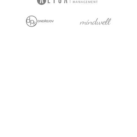
We are holders
Project with financial
support from the EU
Legal statement
Cookies
For media
Facebook
YouTube
LinkedIn