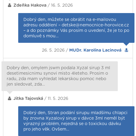
Zdeňka Hakova
/ 16. 5. 2026
Dobrý den, můžete se obrátit na e-mailovou
adresu oddělení – detske@nemocnice-horovice.cz
– a do poznámky Vás prosím o uvedení, že je to po
domluvě s mou…
26. 5. 2026 /
MUDr. Karolína Lacinová
Dobry den, omylem jswm podala Xyzal sirup 3 ml
desetimesicnimu synovi misto 4leteho. Prosim o
radu, zda mam vyhledat lekarskou pomoc nebo
jen sledovat, zda…
Jitka Tajovská
/ 11. 5. 2026
Dobrý den, Stran podání sirupu mladšímu chlapci
by zrovna Xyzalový sirup v dávce 3ml neměl být
výrazný problém, nejedná se o toxickou dávku
pro jeho věk. Ovšem…