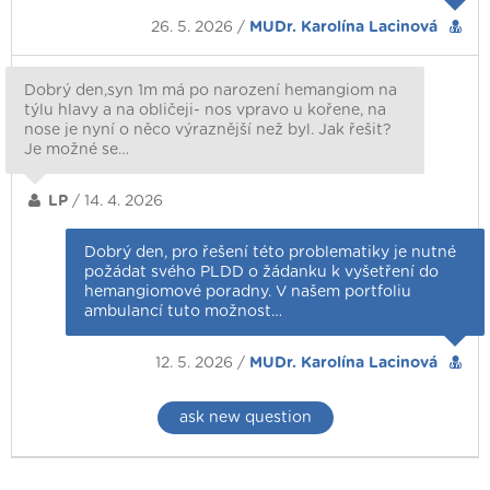
26. 5. 2026 /
MUDr. Karolína Lacinová
Dobrý den,syn 1m má po narození hemangiom na
týlu hlavy a na obličeji- nos vpravo u kořene, na
nose je nyní o něco výraznější než byl. Jak řešit?
Je možné se…
LP
/ 14. 4. 2026
Dobrý den, pro řešení této problematiky je nutné
požádat svého PLDD o žádanku k vyšetření do
hemangiomové poradny. V našem portfoliu
ambulancí tuto možnost…
12. 5. 2026 /
MUDr. Karolína Lacinová
ask new question