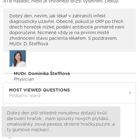
ATB nasadit, nebo je vhodnější bližší vyšetření. Děkuji.
Dobrý den, nevím, jak lékař v zahraničí infekt
diagnosticky uzavřel. Obecně, pokud je CRP po třech
dnech horeček nízké, podání antibiotik primárně není
doporučené. Nicméně vždy je na prvním místě
zhodnocení stavu pacienta lékařem. S pozdravem,
MUDr. D. Štefflová
MUDr. Dominika Štefflová
Physician
MOST VIEWED QUESTIONS
Pediatric ward
Dobrý den píší ohledně minulému dotazů kvůli
darování hraček , mám spousty nových plyšáků ,
omalovánky ,nová pexesa, drobné hračky,puzzle ,a
ty gumové mačkací…