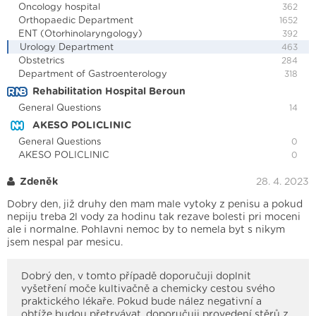
Oncology hospital
362
Orthopaedic Department
1652
ENT (Otorhinolaryngology)
392
Urology Department
463
Obstetrics
284
Department of Gastroenterology
318
Rehabilitation Hospital Beroun
General Questions
14
AKESO POLICLINIC
General Questions
0
AKESO POLICLINIC
0
Zdeněk
28. 4. 2023
Dobry den, již druhy den mam male vytoky z penisu a pokud
nepiju treba 2l vody za hodinu tak rezave bolesti pri moceni
ale i normalne. Pohlavni nemoc by to nemela byt s nikym
jsem nespal par mesicu.
Dobrý den, v tomto případě doporučuji doplnit
vyšetření moče kultivačně a chemicky cestou svého
praktického lékaře. Pokud bude nález negativní a
obtíže budou přetrvávat, doporučuji provedení stěrů z