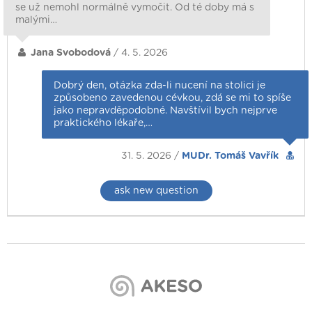
se už nemohl normálně vymočit. Od té doby má s
malými…
Jana Svobodová
/ 4. 5. 2026
Dobrý den, otázka zda-li nucení na stolici je
způsobeno zavedenou cévkou, zdá se mi to spíše
jako nepravděpodobné. Navštívil bych nejprve
praktického lékaře,…
31. 5. 2026 /
MUDr. Tomáš Vavřík
ask new question