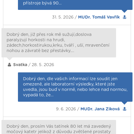
přístroje bývá 90…
31. 5. 2026 /
MUDr. Tomáš Vavřík
Dobrý den, již přes rok mě sužují,doslova
paralyzují horkosti na hrudi,
zádech,horkostirukou,krku, tváří , uší, mravenčení
nohou a závratě bez přestávky.…
Svatka
/ 28. 5. 2026
Dobrý den, dle vašich informací lze soudit jen
omezeně, ale laboratorní výsledky, které jste
uvedla, jsou buď v normě, nebo lehce nad normou,
vypadá to, že…
9. 6. 2026 /
MUDr. Jana Ziková
Dobrý den, prosím Vás tatínek 80 let má zavedený
močový katetr jelikož z důvodu zvětšené prostaty