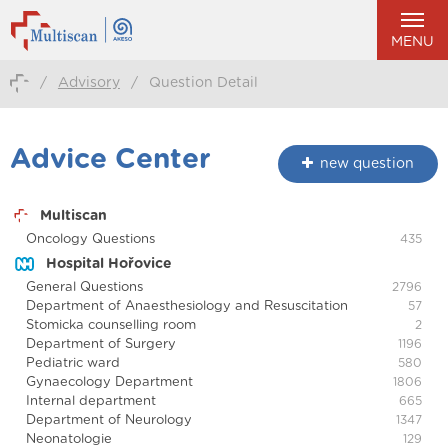
MENU
/
Advisory
/
Question Detail
Advice Center
new question
Multiscan
Oncology Questions
435
Hospital Hořovice
General Questions
2796
Department of Anaesthesiology and Resuscitation
57
Stomicka counselling room
2
Department of Surgery
1196
Pediatric ward
580
Gynaecology Department
1806
Internal department
665
Department of Neurology
1347
Neonatologie
129