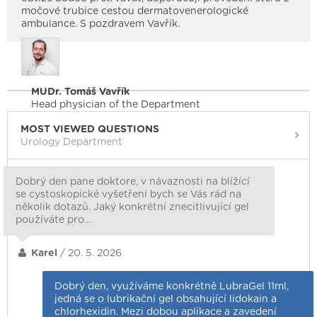
močové trubice cestou dermatovenerologické
ambulance. S pozdravem Vavřík.
MUDr. Tomáš Vavřík
Head physician of the Department
MOST VIEWED QUESTIONS
Urology Department
Dobrý den pane doktore, v návaznosti na blížící
se cystoskopické vyšetření bych se Vás rád na
několik dotazů. Jaký konkrétní znecitlivující gel
používáte pro…
Karel
/ 20. 5. 2026
Dobrý den, využíváme konkrétně LubraGel 11ml,
jedná se o lubrikační gel obsahující lidokain a
chlorhexidin. Mezi dobou aplikace a zavedení